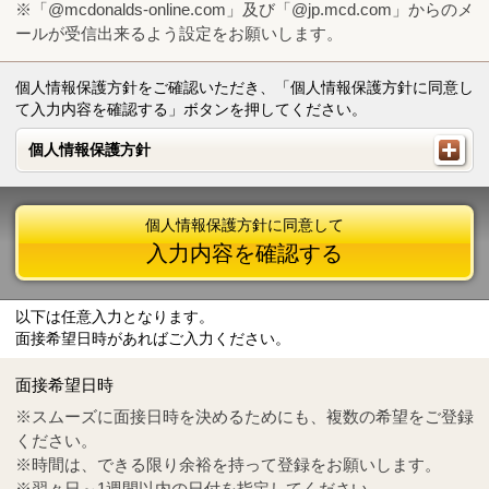
※「@mcdonalds-online.com」及び「@jp.mcd.com」からのメ
ールが受信出来るよう設定をお願いします。
個人情報保護方針をご確認いただき、「個人情報保護方針に同意し
て入力内容を確認する」ボタンを押してください。
個人情報保護方針
個人情報保護方針
個人情報保護方針に同意して
入力内容を確認する
以下は任意入力となります。
面接希望日時があればご入力ください。
Mail
crc@mcdonalds-online.com
面接希望日時
Tel
0570-55-0314
※スムーズに面接日時を決めるためにも、複数の希望をご登録
ください。
※時間は、できる限り余裕を持って登録をお願いします。
※翌々日～1週間以内の日付を指定してください。