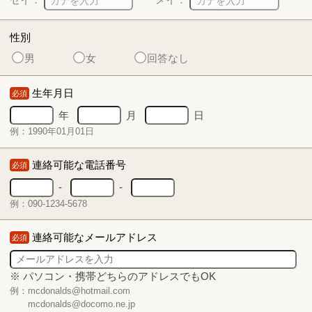
性別
男
女
回答なし
生年月日
必須
年
月
日
例：1990年01月01日
連絡可能な電話番号
必須
-
-
例：090-1234-5678
連絡可能なメールアドレス
必須
※ パソコン・携帯どちらのアドレスでもOK
例：mcdonalds@hotmail.com
mcdonalds@docomo.ne.jp