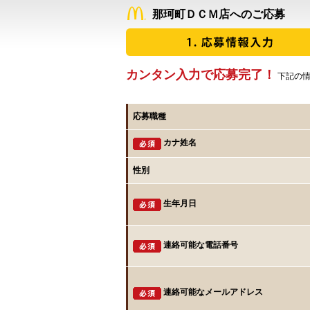
那珂町ＤＣＭ店へのご応募
カンタン入力で応募完了！
下記の情
応募職種
カナ姓名
性別
生年月日
連絡可能な電話番号
連絡可能なメールアドレス