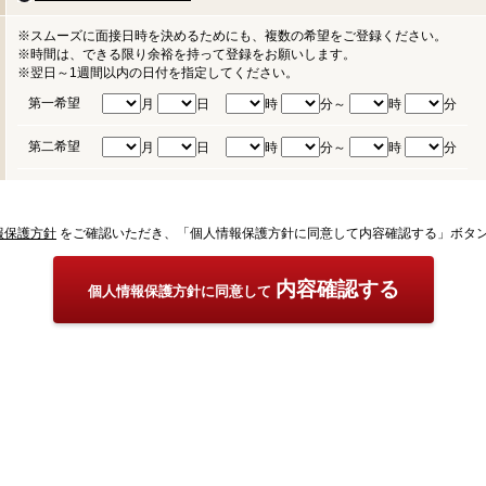
※スムーズに面接日時を決めるためにも、複数の希望をご登録ください。
※時間は、できる限り余裕を持って登録をお願いします。
※翌日～1週間以内の日付を指定してください。
第一希望
月
日
時
分～
時
分
第二希望
月
日
時
分～
時
分
報保護方針
をご確認いただき、「個人情報保護方針に同意して内容確認する」ボタ
内容確認する
個人情報保護方針に同意して