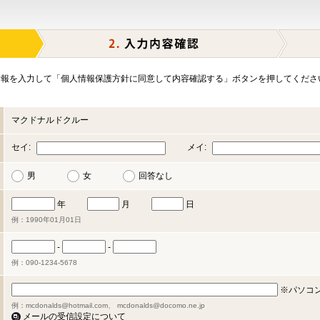
報を入力して「個人情報保護方針に同意して内容確認する」ボタンを押してくださ
マクドナルドクルー
セイ:
メイ:
男
女
回答なし
年
月
日
例：1990年01月01日
-
-
例：090-1234-5678
※パソコ
例：mcdonalds@hotmail.com、 mcdonalds@docomo.ne.jp
メールの受信設定について