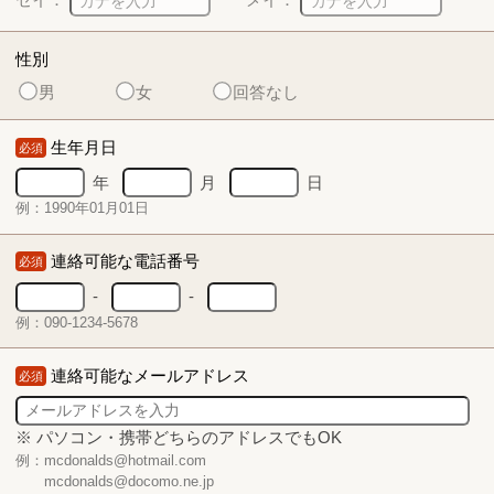
性別
男
女
回答なし
生年月日
必須
年
月
日
例：1990年01月01日
連絡可能な電話番号
必須
-
-
例：090-1234-5678
連絡可能なメールアドレス
必須
※ パソコン・携帯どちらのアドレスでもOK
例：mcdonalds@hotmail.com
mcdonalds@docomo.ne.jp