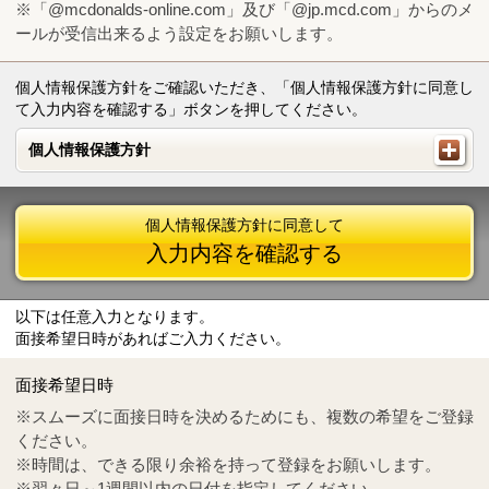
※「@mcdonalds-online.com」及び「@jp.mcd.com」からのメ
ールが受信出来るよう設定をお願いします。
個人情報保護方針をご確認いただき、「個人情報保護方針に同意し
て入力内容を確認する」ボタンを押してください。
個人情報保護方針
個人情報保護方針
個人情報保護方針に同意して
入力内容を確認する
以下は任意入力となります。
面接希望日時があればご入力ください。
Mail
crc@mcdonalds-online.com
面接希望日時
Tel
0570-55-0314
※スムーズに面接日時を決めるためにも、複数の希望をご登録
ください。
※時間は、できる限り余裕を持って登録をお願いします。
※翌々日～1週間以内の日付を指定してください。