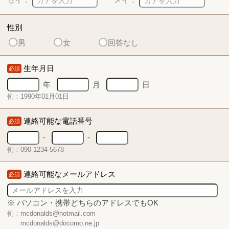
性別
男
女
回答なし
生年月日
必須
年
月
日
例：1990年01月01日
連絡可能な電話番号
必須
-
-
例：090-1234-5678
連絡可能なメールアドレス
必須
※ パソコン・携帯どちらのアドレスでもOK
例：mcdonalds@hotmail.com
mcdonalds@docomo.ne.jp