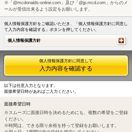
※「@mcdonalds-online.com」及び「@jp.mcd.com」からのメ
ールが受信出来るよう設定をお願いします。
個人情報保護方針をご確認いただき、「個人情報保護方針に同意し
て入力内容を確認する」ボタンを押してください。
個人情報保護方針
個人情報保護方針
個人情報保護方針に同意して
入力内容を確認する
以下は任意入力となります。
面接希望日時があればご入力ください。
Mail
crc@mcdonalds-online.com
面接希望日時
Tel
0570-55-0314
※スムーズに面接日時を決めるためにも、複数の希望をご登録
ください。
※時間は、できる限り余裕を持って登録をお願いします。
※翌々日～1週間以内の日付を指定してください。