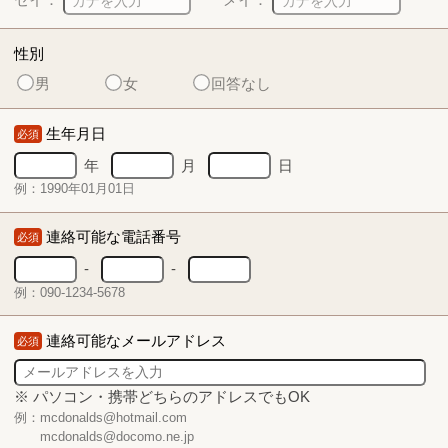
性別
男
女
回答なし
生年月日
必須
年
月
日
例：1990年01月01日
連絡可能な電話番号
必須
-
-
例：090-1234-5678
連絡可能なメールアドレス
必須
※ パソコン・携帯どちらのアドレスでもOK
例：mcdonalds@hotmail.com
mcdonalds@docomo.ne.jp