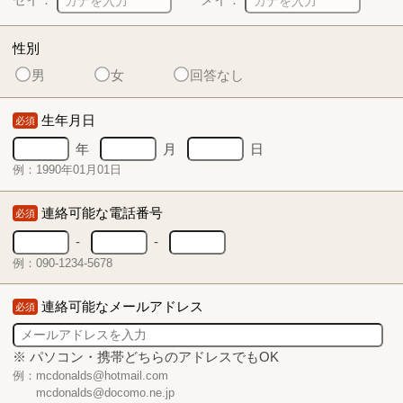
性別
男
女
回答なし
生年月日
必須
年
月
日
例：1990年01月01日
連絡可能な電話番号
必須
-
-
例：090-1234-5678
連絡可能なメールアドレス
必須
※ パソコン・携帯どちらのアドレスでもOK
例：mcdonalds@hotmail.com
mcdonalds@docomo.ne.jp