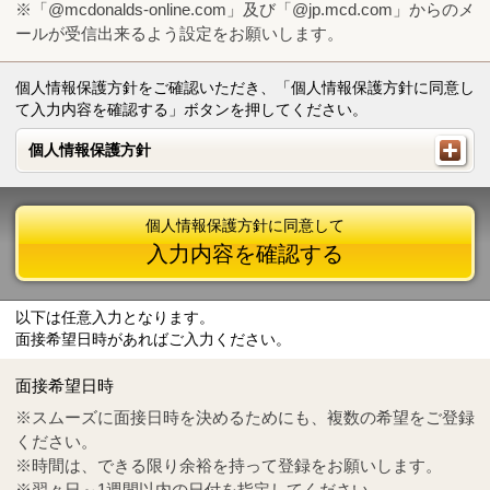
※「@mcdonalds-online.com」及び「@jp.mcd.com」からのメ
ールが受信出来るよう設定をお願いします。
個人情報保護方針をご確認いただき、「個人情報保護方針に同意し
て入力内容を確認する」ボタンを押してください。
個人情報保護方針
個人情報保護方針
個人情報保護方針に同意して
入力内容を確認する
以下は任意入力となります。
面接希望日時があればご入力ください。
Mail
crc@mcdonalds-online.com
面接希望日時
Tel
0570-55-0314
※スムーズに面接日時を決めるためにも、複数の希望をご登録
ください。
※時間は、できる限り余裕を持って登録をお願いします。
※翌々日～1週間以内の日付を指定してください。