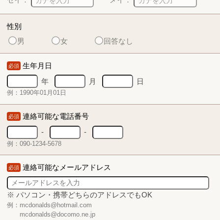
性別
男
女
回答なし
生年月日
必須
年
月
日
例：1990年01月01日
連絡可能な電話番号
必須
-
-
例：090-1234-5678
連絡可能なメールアドレス
必須
※ パソコン・携帯どちらのアドレスでもOK
例：mcdonalds@hotmail.com
mcdonalds@docomo.ne.jp