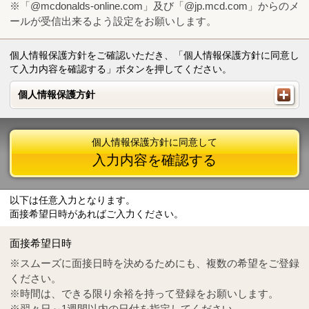
※「@mcdonalds-online.com」及び「@jp.mcd.com」からのメ
ールが受信出来るよう設定をお願いします。
個人情報保護方針をご確認いただき、「個人情報保護方針に同意し
て入力内容を確認する」ボタンを押してください。
個人情報保護方針
個人情報保護方針
個人情報保護方針に同意して
入力内容を確認する
以下は任意入力となります。
面接希望日時があればご入力ください。
Mail
crc@mcdonalds-online.com
面接希望日時
Tel
0570-55-0314
※スムーズに面接日時を決めるためにも、複数の希望をご登録
ください。
※時間は、できる限り余裕を持って登録をお願いします。
※翌々日～1週間以内の日付を指定してください。