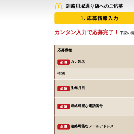
釧路貝塚通り店へのご応募
カンタン入力で応募完了！
下記の情
応募職種
カナ姓名
性別
生年月日
連絡可能な電話番号
連絡可能なメールアドレス