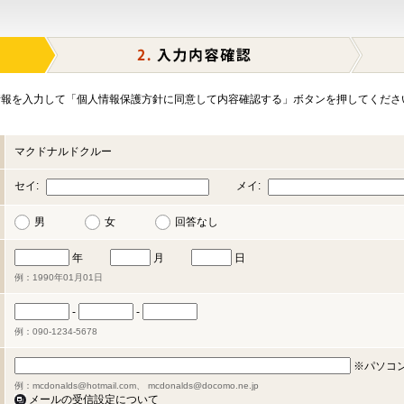
報を入力して「個人情報保護方針に同意して内容確認する」ボタンを押してくださ
マクドナルドクルー
セイ:
メイ:
男
女
回答なし
年
月
日
例：1990年01月01日
-
-
例：090-1234-5678
※パソコ
例：mcdonalds@hotmail.com、 mcdonalds@docomo.ne.jp
メールの受信設定について