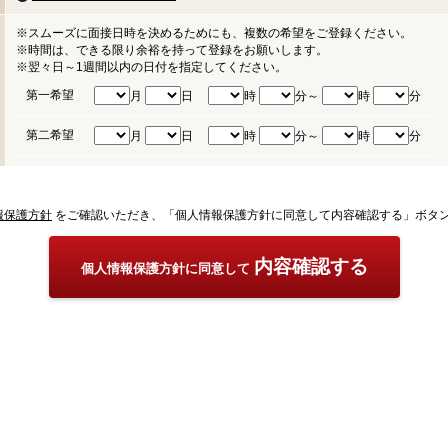
※スムーズに面接日時を決めるためにも、複数の希望をご登録ください。
※時間は、できる限り余裕を持って登録をお願いします。
※翌々日～1週間以内の日付を指定してください。
第一希望
月
日
時
分～
時
分
第二希望
月
日
時
分～
時
分
報保護方針
をご確認いただき、「個人情報保護方針に同意して内容確認する」ボタ
内容確認する
個人情報保護方針に同意して