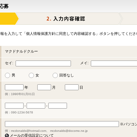
応募
報を入力して「個人情報保護方針に同意して内容確認する」ボタンを押してくださ
マクドナルドクルー
セイ:
メイ:
男
女
回答なし
年
月
日
例：1990年01月01日
-
-
例：090-1234-5678
※パソコ
例：mcdonalds@hotmail.com、 mcdonalds@docomo.ne.jp
メールの受信設定について