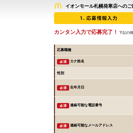
イオンモール札幌発寒店へのご
カンタン入力で応募完了！
下記の情
応募職種
カナ姓名
性別
生年月日
連絡可能な電話番号
連絡可能なメールアドレス