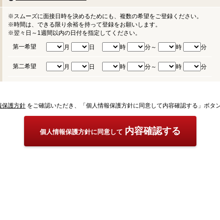
※スムーズに面接日時を決めるためにも、複数の希望をご登録ください。
※時間は、できる限り余裕を持って登録をお願いします。
※翌々日～1週間以内の日付を指定してください。
第一希望
月
日
時
分～
時
分
第二希望
月
日
時
分～
時
分
報保護方針
をご確認いただき、「個人情報保護方針に同意して内容確認する」ボタ
内容確認する
個人情報保護方針に同意して