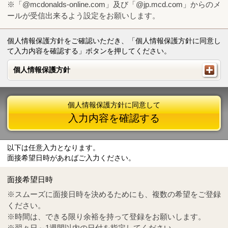
※「@mcdonalds-online.com」及び「@jp.mcd.com」からのメ
ールが受信出来るよう設定をお願いします。
個人情報保護方針をご確認いただき、「個人情報保護方針に同意し
て入力内容を確認する」ボタンを押してください。
個人情報保護方針
個人情報保護方針
個人情報保護方針に同意して
入力内容を確認する
以下は任意入力となります。
面接希望日時があればご入力ください。
Mail
crc@mcdonalds-online.com
面接希望日時
Tel
0570-55-0314
※スムーズに面接日時を決めるためにも、複数の希望をご登録
ください。
※時間は、できる限り余裕を持って登録をお願いします。
※翌々日～1週間以内の日付を指定してください。