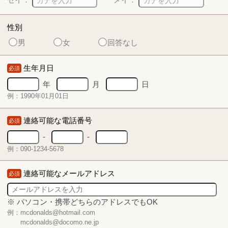
性別
男
女
回答なし
生年月日
必須
年
月
日
例：1990年01月01日
連絡可能な電話番号
必須
-
-
例：090-1234-5678
連絡可能なメールアドレス
必須
※ パソコン・携帯どちらのアドレスでもOK
例：mcdonalds@hotmail.com
mcdonalds@docomo.ne.jp